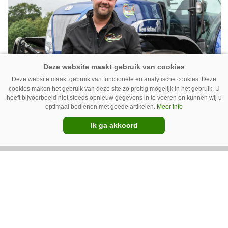
Deze website maakt gebruik van functionele en analytische cookies. Deze
cookies maken het gebruik van deze site zo prettig mogelijk in het gebruik. U
Erwin van Boven: ‘Mooi voor
hoeft bijvoorbeeld niet steeds opnieuw gegevens in te voeren en kunnen wij u
optimaal bedienen met goede artikelen.
Meer info
erbij’
Ik ga akkoord
Erwin van Boven (36) is samen met zijn neef
Mark van Boven (38) eigenaar van een
gemengd bedrijf in Erica (Dr.). Achter hun
akkerbouwbedrijf liggen de stallen waar ze
Premium
vleeskippen houden. In de schuur vooraan is
het qua trekkers allemaal blauw, waaronder de