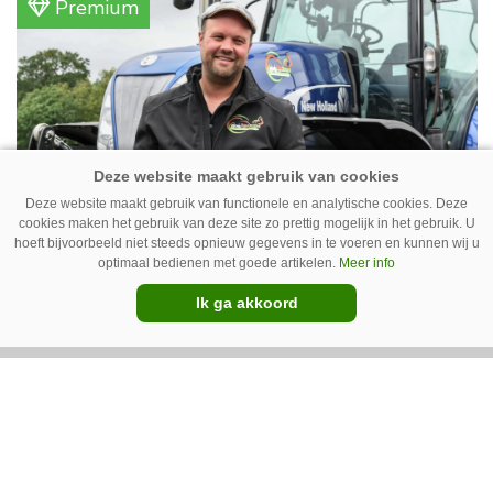
Premium
Deze website maakt gebruik van functionele en analytische cookies. Deze
cookies maken het gebruik van deze site zo prettig mogelijk in het gebruik. U
hoeft bijvoorbeeld niet steeds opnieuw gegevens in te voeren en kunnen wij u
Erwin van Boven: ‘Mooi voor
optimaal bedienen met goede artikelen.
Meer info
erbij’
Ik ga akkoord
Erwin van Boven (36) is samen met zijn neef
Mark van Boven (38) eigenaar van een
gemengd bedrijf in Erica (Dr.). Achter hun
akkerbouwbedrijf liggen de stallen waar ze
Premium
vleeskippen houden. In de schuur vooraan is