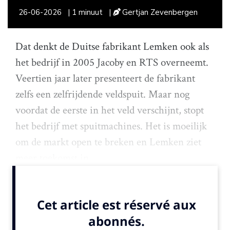
26-06-2026
| 1 minuut
|
Gertjan Zevenbergen
Dat denkt de Duitse fabrikant Lemken ook als
het bedrijf in 2005 Jacoby en RTS overneemt.
Veertien jaar later presenteert de fabrikant
zelfs een zelfrijdende veldspuit. Maar nog
voordat de eerste in het veld verschijnt, stopt
het bedrijf met spuitmachines. Het is moeilijk
om de markt open te breken en Lemken ziet
meer toekomst in