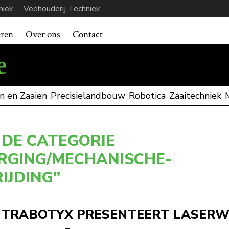
niek
Veehouderij Techniek
eren
Over ons
Contact
n en Zaaien
Precisielandbouw
Robotica
Zaaitechniek
 DE CATEGORIE
RGING/MECHANISCHE-
IJDING"
TRABOTYX PRESENTEERT LASERW