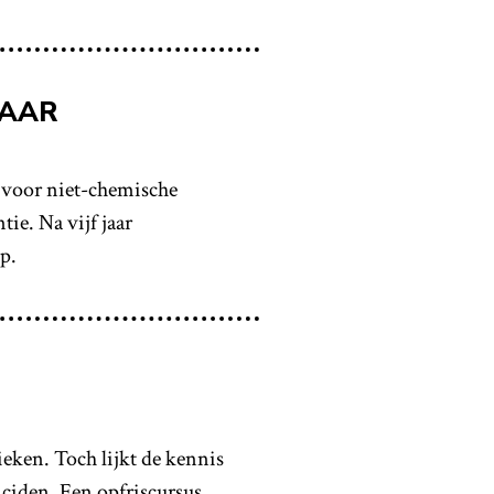
LAAR
r voor niet-chemische
ie. Na vijf jaar
p.
eken. Toch lijkt de kennis
ciden. Een opfriscursus.