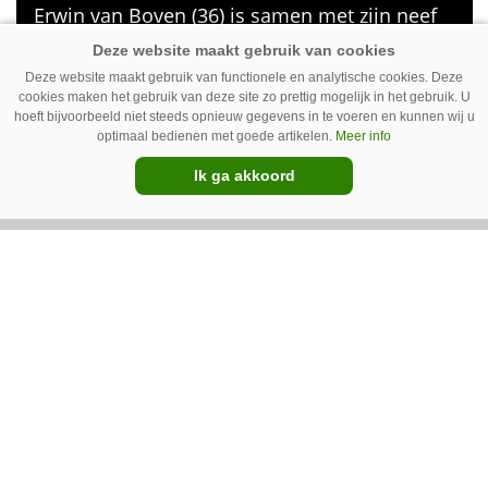
Erwin van Boven (36) is samen met zijn neef
Mark van Boven (38) eigenaar van een
gemengd bedrijf in Erica (Dr.). Achter hun
Deze website maakt gebruik van functionele en analytische cookies. Deze
cookies maken het gebruik van deze site zo prettig mogelijk in het gebruik. U
akkerbouwbedrijf liggen de stallen waar ze
hoeft bijvoorbeeld niet steeds opnieuw gegevens in te voeren en kunnen wij u
Premium
vleeskippen houden. In de schuur vooraan is
optimaal bedienen met goede artikelen.
Meer info
het qua trekkers allemaal blauw, waaronder
Ik ga akkoord
de New Holland T7070 voor de trekkertrek.
GT Vario schoffeltrekker is een
Drentse doener
Schoffelspecialist Hengers uit Coevorden (Dr.)
heeft in samenwerking met machinebouwer