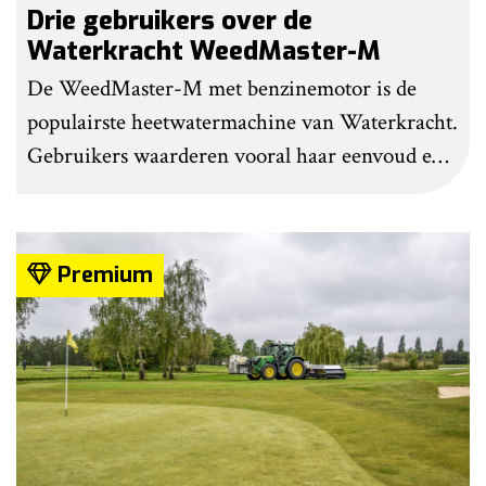
Drie gebruikers over de
Waterkracht WeedMaster-M
De WeedMaster-M met benzinemotor is de
populairste heetwatermachine van Waterkracht.
Gebruikers waarderen vooral haar eenvoud en
gebruiksgemak. Wel geven zij aan dat enige
ervaring nodig is om onkruid effectief te
bestrijden. Grote kritiekpunten noemen ze niet.
Premium
Wel hebben veel gebruikers wat aanpassingen
gedaan om het werk makkelijker en minder
belastend te maken.