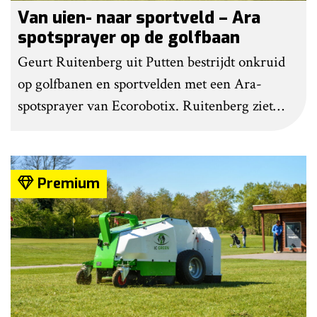
Van uien- naar sportveld – Ara
spotsprayer op de golfbaan
Geurt Ruitenberg uit Putten bestrijdt onkruid
op golfbanen en sportvelden met een Ara-
spotsprayer van Ecorobotix. Ruitenberg ziet
pleksgewijze onkruidbestrijding als een opstapje
naar autonoom werkende laserrobots, waarbij
helemaal geen chemie meer wordt gebruikt.
Premium