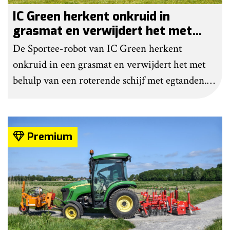
IC Green herkent onkruid in
grasmat en verwijdert het met
egtanden
De Sportee-robot van IC Green herkent
onkruid in een grasmat en verwijdert het met
behulp van een roterende schijf met egtanden.
Door deze behandeling te herhalen, raakt het
onkruid uitgeput. Na wat aanpassingen kan de
robot ook kunstgras borstelen.
Premium