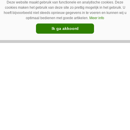
Deze website maakt gebruik van functionele en analytische cookies. Deze
cookies maken het gebruik van deze site zo prettig mogelijk in het gebruik. U
hoeft bijvoorbeeld niet steeds opnieuw gegevens in te voeren en kunnen wij u
optimaal bedienen met goede artikelen.
Meer info
Ik ga akkoord
IC Green herkent onkruid in
grasmat en verwijdert het met
egtanden
De Sportee-robot van IC Green herkent
onkruid in een grasmat en verwijdert het met
behulp van een roterende schijf met egtanden.
Door deze behandeling te herhalen, raakt het
onkruid uitgeput. Na wat aanpassingen kan de
robot ook kunstgras borstelen.
Premium