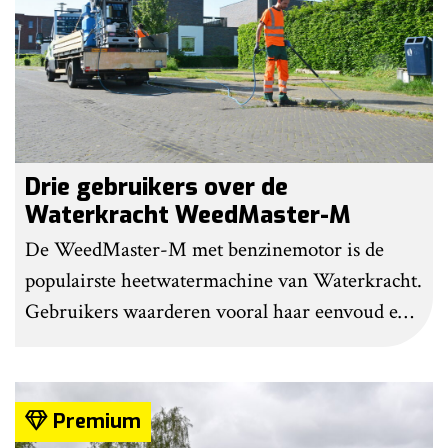
Drie gebruikers over de
Waterkracht WeedMaster-M
De WeedMaster-M met benzinemotor is de
populairste heetwatermachine van Waterkracht.
Gebruikers waarderen vooral haar eenvoud en
gebruiksgemak. Wel geven zij aan dat enige
ervaring nodig is om onkruid effectief te
bestrijden. Grote kritiekpunten noemen ze niet.
Premium
Wel hebben veel gebruikers wat aanpassingen