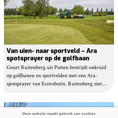
gedaan om het werk makkelijker en minder
belastend te maken.
Van uien- naar sportveld – Ara
spotsprayer op de golfbaan
Geurt Ruitenberg uit Putten bestrijdt onkruid
op golfbanen en sportvelden met een Ara-
spotsprayer van Ecorobotix. Ruitenberg ziet
pleksgewijze onkruidbestrijding als een opstapje
naar autonoom werkende laserrobots, waarbij
helemaal geen chemie meer wordt gebruikt.
Premium