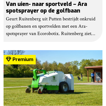
Van uien- naar sportveld – Ara
spotsprayer op de golfbaan
Geurt Ruitenberg uit Putten bestrijdt onkruid
op golfbanen en sportvelden met een Ara-
spotsprayer van Ecorobotix. Ruitenberg ziet
pleksgewijze onkruidbestrijding als een opstapje
naar autonoom werkende laserrobots, waarbij
helemaal geen chemie meer wordt gebruikt.
Premium