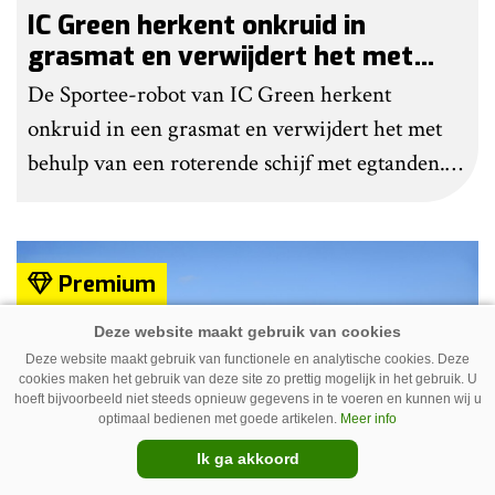
IC Green herkent onkruid in
grasmat en verwijdert het met
egtanden
De Sportee-robot van IC Green herkent
onkruid in een grasmat en verwijdert het met
behulp van een roterende schijf met egtanden.
Door deze behandeling te herhalen, raakt het
onkruid uitgeput. Na wat aanpassingen kan de
robot ook kunstgras borstelen.
Premium
Deze website maakt gebruik van functionele en analytische cookies. Deze
cookies maken het gebruik van deze site zo prettig mogelijk in het gebruik. U
hoeft bijvoorbeeld niet steeds opnieuw gegevens in te voeren en kunnen wij u
optimaal bedienen met goede artikelen.
Meer info
Ik ga akkoord