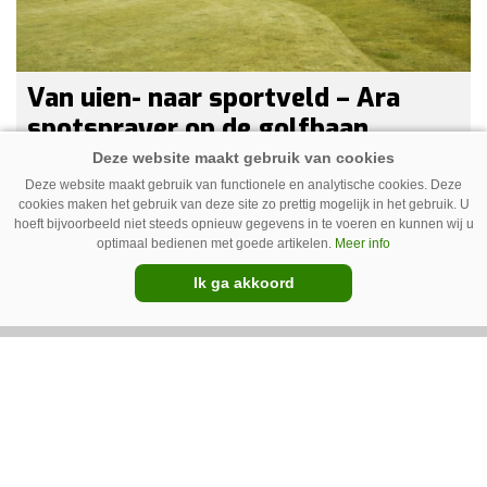
Van uien- naar sportveld – Ara
spotsprayer op de golfbaan
Geurt Ruitenberg uit Putten bestrijdt onkruid
Deze website maakt gebruik van functionele en analytische cookies. Deze
op golfbanen en sportvelden met een Ara-
cookies maken het gebruik van deze site zo prettig mogelijk in het gebruik. U
hoeft bijvoorbeeld niet steeds opnieuw gegevens in te voeren en kunnen wij u
spotsprayer van Ecorobotix. Ruitenberg ziet
optimaal bedienen met goede artikelen.
Meer info
pleksgewijze onkruidbestrijding als een opstapje
Ik ga akkoord
naar autonoom werkende laserrobots, waarbij
helemaal geen chemie meer wordt gebruikt.
Premium