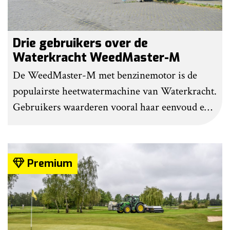
Drie gebruikers over de
Waterkracht WeedMaster-M
De WeedMaster-M met benzinemotor is de
populairste heetwatermachine van Waterkracht.
Gebruikers waarderen vooral haar eenvoud en
gebruiksgemak. Wel geven zij aan dat enige
ervaring nodig is om onkruid effectief te
bestrijden. Grote kritiekpunten noemen ze niet.
Premium
Wel hebben veel gebruikers wat aanpassingen
gedaan om het werk makkelijker en minder
belastend te maken.