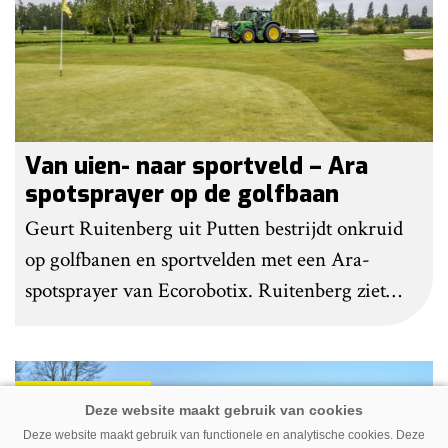
belastend te maken.
Van uien- naar sportveld – Ara
spotsprayer op de golfbaan
Geurt Ruitenberg uit Putten bestrijdt onkruid
op golfbanen en sportvelden met een Ara-
spotsprayer van Ecorobotix. Ruitenberg ziet
pleksgewijze onkruidbestrijding als een opstapje
naar autonoom werkende laserrobots, waarbij
helemaal geen chemie meer wordt gebruikt.
Premium
Deze website maakt gebruik van functionele en analytische cookies. Deze