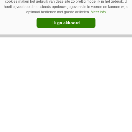
cookies maken het gebruik van deze site zo prettig mogelijk in het gebruik. U
hoeft bijvoorbeeld niet steeds opnieuw gegevens in te voeren en kunnen wij u
optimaal bedienen met goede artikelen.
Meer info
Ik ga akkoord
IC Green herkent onkruid in
grasmat en verwijdert het met
egtanden
De Sportee-robot van IC Green herkent
onkruid in een grasmat en verwijdert het met
behulp van een roterende schijf met egtanden.
Door deze behandeling te herhalen, raakt het
onkruid uitgeput. Na wat aanpassingen kan de
robot ook kunstgras borstelen.
Premium