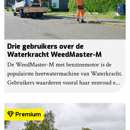
Drie gebruikers over de
Waterkracht WeedMaster-M
De WeedMaster-M met benzinemotor is de
populairste heetwatermachine van Waterkracht.
Gebruikers waarderen vooral haar eenvoud en
gebruiksgemak. Wel geven zij aan dat enige
ervaring nodig is om onkruid effectief te
bestrijden. Grote kritiekpunten noemen ze niet.
Premium
Wel hebben veel gebruikers wat aanpassingen
gedaan om het werk makkelijker en minder