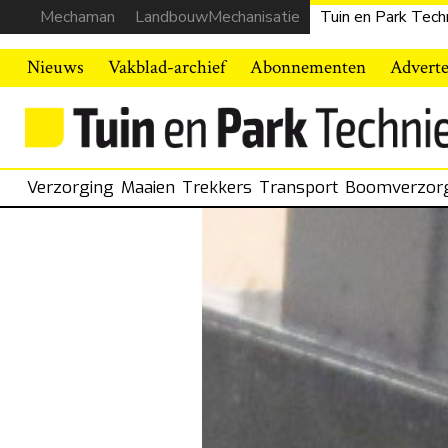
Mechaman
LandbouwMechanisatie
Tuin en Park Tech
Nieuws
Vakblad-archief
Abonnementen
Advert
Verzorging
Maaien
Trekkers
Transport
Boomverzor