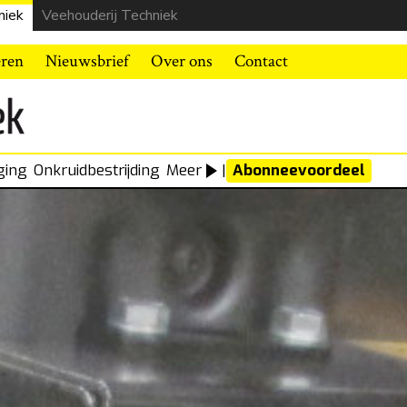
niek
Veehouderij Techniek
eren
Nieuwsbrief
Over ons
Contact
ging
Onkruidbestrijding
Meer
|
Abonneevoordeel