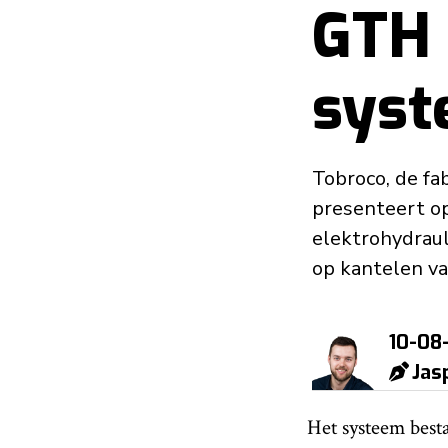
GTH 
syst
Tobroco, de fa
presenteert o
elektrohydraul
op kantelen va
10-08
Jas
Het systeem besta