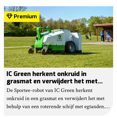
naar autonoom werkende laserrobots, waarbij
helemaal geen chemie meer wordt gebruikt.
Premium
IC Green herkent onkruid in
grasmat en verwijdert het met
egtanden
De Sportee-robot van IC Green herkent
onkruid in een grasmat en verwijdert het met
behulp van een roterende schijf met egtanden.
Door deze behandeling te herhalen, raakt het