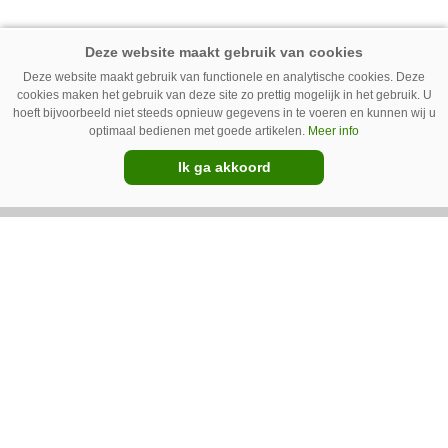
onkruid uitgeput. Na wat aanpassingen kan de
robot ook kunstgras borstelen.
Premium
Deze website maakt gebruik van functionele en analytische cookies. Deze
cookies maken het gebruik van deze site zo prettig mogelijk in het gebruik. U
hoeft bijvoorbeeld niet steeds opnieuw gegevens in te voeren en kunnen wij u
optimaal bedienen met goede artikelen.
Meer info
Ik ga akkoord
Austrup FZE 1300 wiedt de paden
Groenaannemer Drijfhout uit Sint
Annaparochie (Fr.) wilde zelf een machine
bouwen voor de bestrijding van onkruid op
halfverhardingen. Maar op De Groene Sector