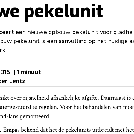
we pekelunit
eert een nieuwe opbouw pekelunit voor gladheid
uw pekelunit is een aanvulling op het huidige 
rk.
2016
| 1 minuut
per Lentz
kt over rijsnelheid afhankelijke afgifte. Daarnaast is 
tergestuurd te regelen. Voor het behandelen van moei
and-lans gemonteerd.
e Empas bekend dat het de pekelunits uitbreidt met he