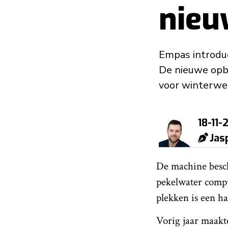
nieu
Empas introduc
De nieuwe opbo
voor winterwe
18-11-
Jas
De machine beschi
pekelwater compu
plekken is een h
Vorig jaar maakt