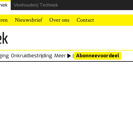
niek
Veehouderij Techniek
eren
Nieuwsbrief
Over ons
Contact
ging
Onkruidbestrijding
Meer
|
Abonneevoordeel