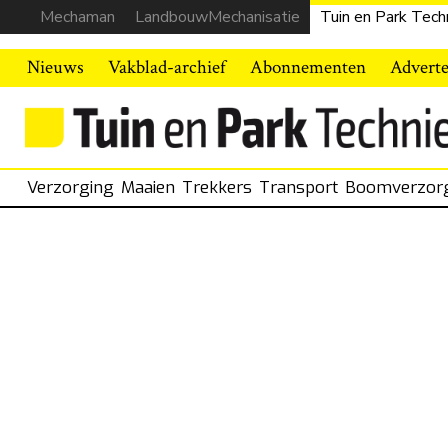
Mechaman
LandbouwMechanisatie
Tuin en Park Tech
Nieuws
Vakblad-archief
Abonnementen
Advert
Verzorging
Maaien
Trekkers
Transport
Boomverzor