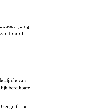
sbestrijding.
assortiment
de afgifte van
lijk bereikbare
t Geografische