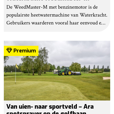
De WeedMaster-M met benzinemotor is de
populairste heetwatermachine van Waterkracht.
Gebruikers waarderen vooral haar eenvoud en
gebruiksgemak. Wel geven zij aan dat enige
ervaring nodig is om onkruid effectief te
bestrijden. Grote kritiekpunten noemen ze niet.
Premium
Wel hebben veel gebruikers wat aanpassingen
gedaan om het werk makkelijker en minder
belastend te maken.
Van uien- naar sportveld – Ara
spotsprayer op de golfbaan