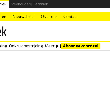
niek
Veehouderij Techniek
eren
Nieuwsbrief
Over ons
Contact
ging
Onkruidbestrijding
Meer
|
Abonneevoordeel