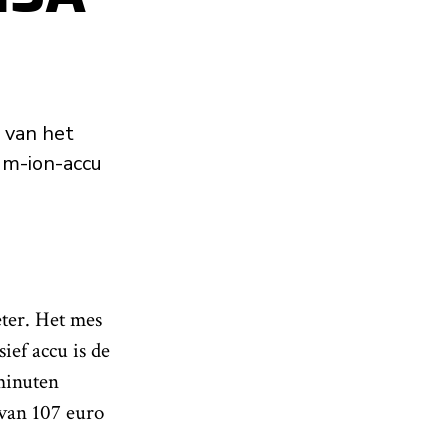
 van het
um-ion-accu
eter. Het mes
ief accu is de
minuten
 van 107 euro