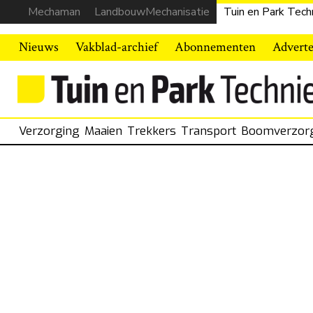
Mechaman
LandbouwMechanisatie
Tuin en Park Tech
Nieuws
Vakblad-archief
Abonnementen
Advert
Verzorging
Maaien
Trekkers
Transport
Boomverzor