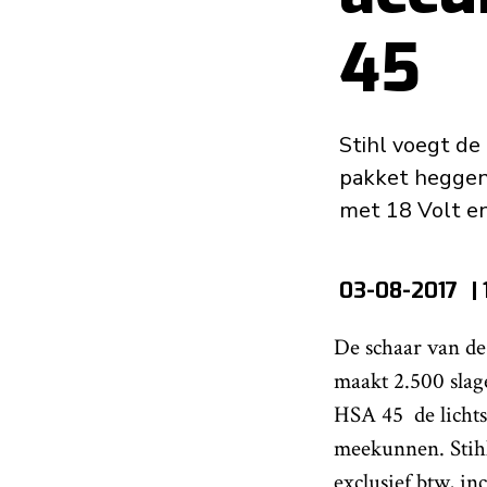
45
Stihl voegt d
pakket heggen
met 18 Volt en
03-08-2017
|
De schaar van de
maakt 2.500 slag
HSA 45 de lichts
meekunnen. Stihl
exclusief btw, in