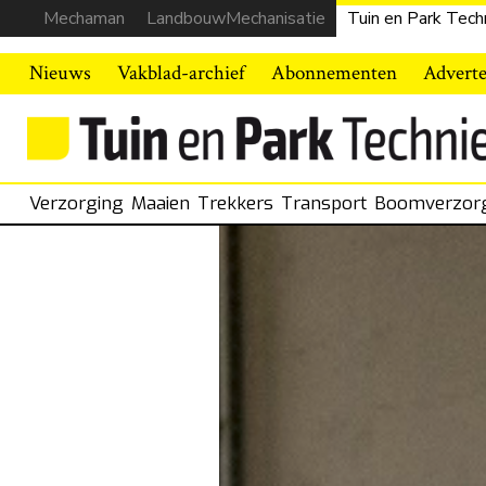
Mechaman
LandbouwMechanisatie
Tuin en Park Tech
Nieuws
Vakblad-archief
Abonnementen
Advert
Verzorging
Maaien
Trekkers
Transport
Boomverzor