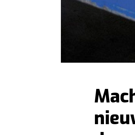
Mach
nieu