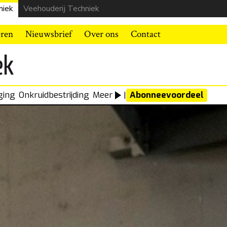
niek
Veehouderij Techniek
eren
Nieuwsbrief
Over ons
Contact
ging
Onkruidbestrijding
Meer
|
Abonneevoordeel