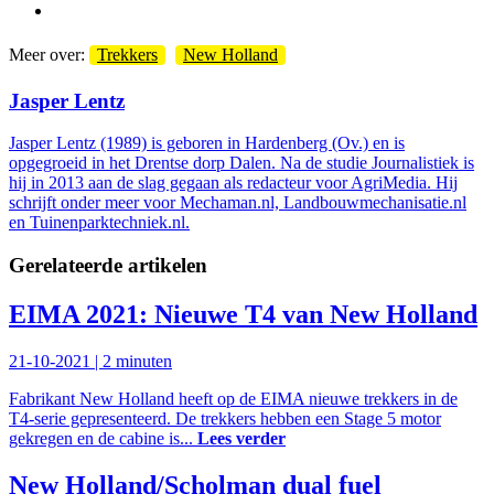
Meer over:
Trekkers
New Holland
Jasper Lentz
Jasper Lentz (1989) is geboren in Hardenberg (Ov.) en is
opgegroeid in het Drentse dorp Dalen. Na de studie Journalistiek is
hij in 2013 aan de slag gegaan als redacteur voor AgriMedia. Hij
schrijft onder meer voor Mechaman.nl, Landbouwmechanisatie.nl
en Tuinenparktechniek.nl.
Gerelateerde artikelen
EIMA 2021: Nieuwe T4 van New Holland
21-10-2021 |
2 minuten
Fabrikant New Holland heeft op de EIMA nieuwe trekkers in de
T4-serie gepresenteerd. De trekkers hebben een Stage 5 motor
gekregen en de cabine is...
Lees verder
New Holland/Scholman dual fuel