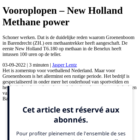
Vooroplopen – New Holland
Methane power
Schoner werken. Dat is de duidelijke reden waarom Groenenboom
in Barendrecht (ZH.) een methaantrekker heeft aangeschaft. De
eerste New Holland T6.180 op methaan in de Benelux heeft
intussen 100 uren op de teller.
03-09-2022
| 3 minuten
|
Jasper Lentz
Het is zomerstop voor voetballend Nederland. Maar voor
Groenenboom is het allerminst een rustige periode. Het bedrijf is
gespecialiseerd in onder meer het onderhoud van sportvelden en
heeft zijn handen vol aan het onderhouden, doorzaaien en beluchten
van voetbalvelden in de wijde omtrek van de thuisbasis in
Barendrecht (ZH.). In Heerjansdam (ZH.) is Dick Groenenboom