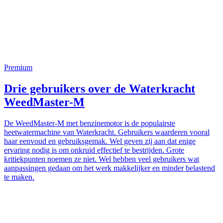
Premium
Drie gebruikers over de Waterkracht
WeedMaster-M
De WeedMaster-M met benzinemotor is de populairste
heetwatermachine van Waterkracht. Gebruikers waarderen vooral
haar eenvoud en gebruiksgemak. Wel geven zij aan dat enige
ervaring nodig is om onkruid effectief te bestrijden. Grote
kritiekpunten noemen ze niet. Wel hebben veel gebruikers wat
aanpassingen gedaan om het werk makkelijker en minder belastend
te maken.