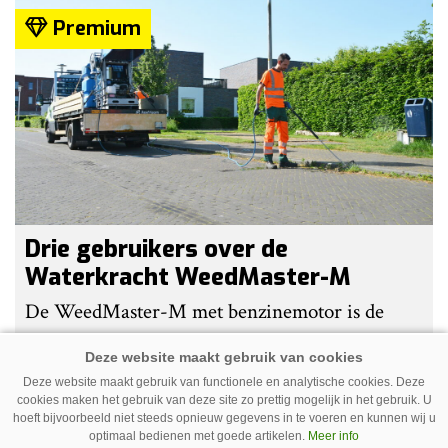
Premium
Drie gebruikers over de
Waterkracht WeedMaster-M
De WeedMaster-M met benzinemotor is de
populairste heetwatermachine van Waterkracht.
Gebruikers waarderen vooral haar eenvoud en
Deze website maakt gebruik van functionele en analytische cookies. Deze
gebruiksgemak. Wel geven zij aan dat enige
cookies maken het gebruik van deze site zo prettig mogelijk in het gebruik. U
hoeft bijvoorbeeld niet steeds opnieuw gegevens in te voeren en kunnen wij u
ervaring nodig is om onkruid effectief te
optimaal bedienen met goede artikelen.
Meer info