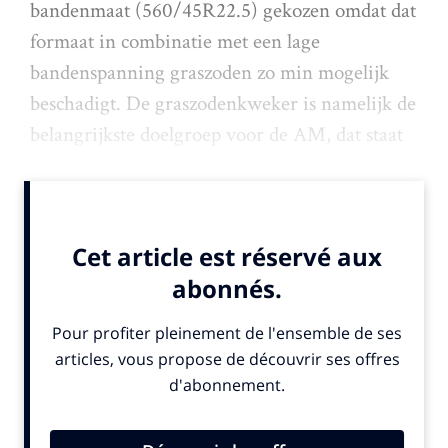
bandenmaat (560/45R22.5) gekozen omdat dat
formaat in combinatie met een lage
bandenspanning graszoden zo min mogelijk
beschadigt. De graszodenkweker is namelijk de
belangrijkste doelgroep voor de AM, dat staat
voor