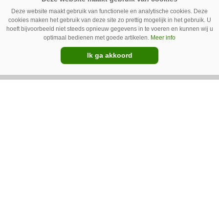
populairste heetwatermachine van Waterkracht.
Deze website maakt gebruik van functionele en analytische cookies. Deze
Gebruikers waarderen vooral haar eenvoud en
cookies maken het gebruik van deze site zo prettig mogelijk in het gebruik. U
hoeft bijvoorbeeld niet steeds opnieuw gegevens in te voeren en kunnen wij u
gebruiksgemak. Wel geven zij aan dat enige
optimaal bedienen met goede artikelen.
Meer info
ervaring nodig is om onkruid effectief te
Ik ga akkoord
bestrijden. Grote kritiekpunten noemen ze niet.
Premium
Wel hebben veel gebruikers wat aanpassingen
gedaan om het werk makkelijker en minder
belastend te maken.
Van uien- naar sportveld – Ara
spotsprayer op de golfbaan
Geurt Ruitenberg uit Putten bestrijdt onkruid