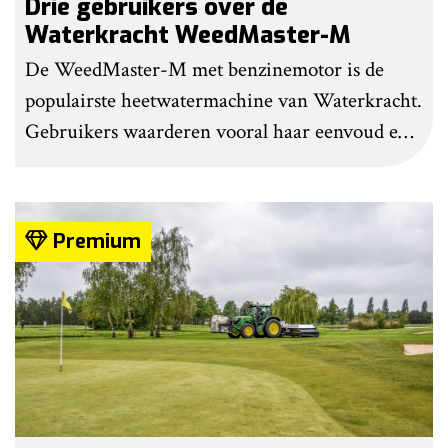
Drie gebruikers over de
Waterkracht WeedMaster-M
De WeedMaster-M met benzinemotor is de
populairste heetwatermachine van Waterkracht.
Gebruikers waarderen vooral haar eenvoud en
gebruiksgemak. Wel geven zij aan dat enige
ervaring nodig is om onkruid effectief te
bestrijden. Grote kritiekpunten noemen ze niet.
Premium
Wel hebben veel gebruikers wat aanpassingen
gedaan om het werk makkelijker en minder
belastend te maken.