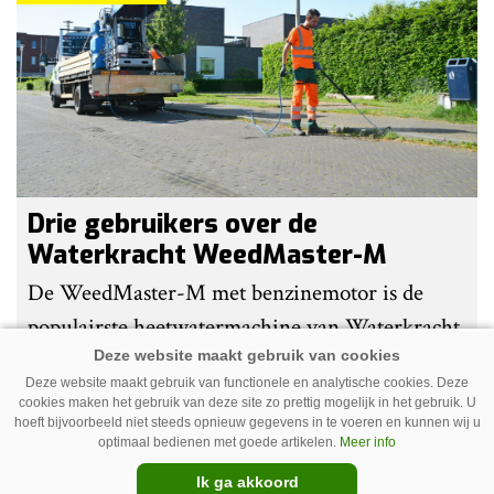
Drie gebruikers over de
Waterkracht WeedMaster-M
De WeedMaster-M met benzinemotor is de
populairste heetwatermachine van Waterkracht.
Gebruikers waarderen vooral haar eenvoud en
Deze website maakt gebruik van functionele en analytische cookies. Deze
gebruiksgemak. Wel geven zij aan dat enige
cookies maken het gebruik van deze site zo prettig mogelijk in het gebruik. U
hoeft bijvoorbeeld niet steeds opnieuw gegevens in te voeren en kunnen wij u
ervaring nodig is om onkruid effectief te
optimaal bedienen met goede artikelen.
Meer info
bestrijden. Grote kritiekpunten noemen ze niet.
Premium
Ik ga akkoord