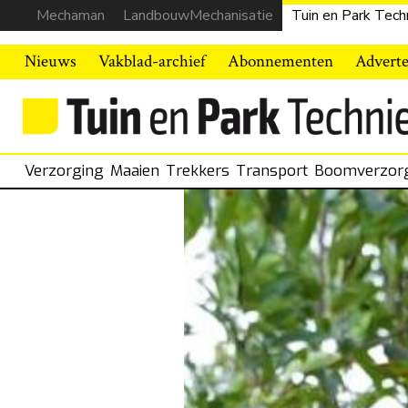
Mechaman
LandbouwMechanisatie
Tuin en Park Tech
Nieuws
Vakblad-archief
Abonnementen
Advert
Verzorging
Maaien
Trekkers
Transport
Boomverzor