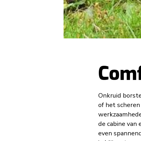
Comf
Onkruid borste
of het scheren
werkzaamheden 
de cabine van e
even spannend –