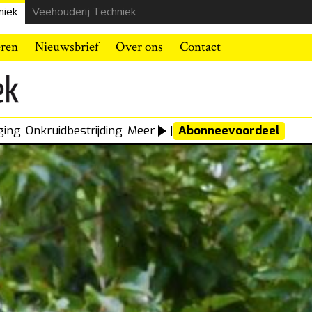
niek
Veehouderij Techniek
eren
Nieuwsbrief
Over ons
Contact
ging
Onkruidbestrijding
Meer
|
Abonneevoordeel