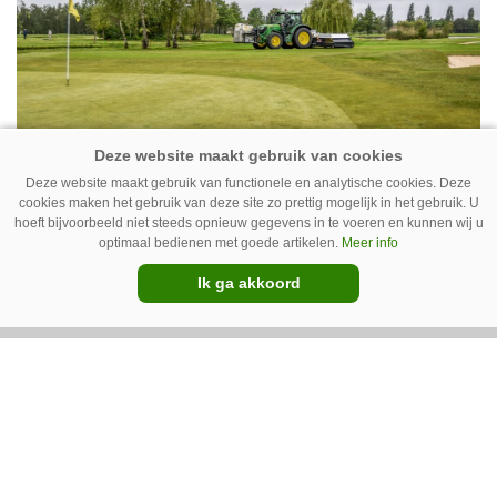
Van uien- naar sportveld – Ara
Deze website maakt gebruik van functionele en analytische cookies. Deze
cookies maken het gebruik van deze site zo prettig mogelijk in het gebruik. U
spotsprayer op de golfbaan
hoeft bijvoorbeeld niet steeds opnieuw gegevens in te voeren en kunnen wij u
optimaal bedienen met goede artikelen.
Meer info
Geurt Ruitenberg uit Putten bestrijdt onkruid
op golfbanen en sportvelden met een Ara-
Ik ga akkoord
spotsprayer van Ecorobotix. Ruitenberg ziet
pleksgewijze onkruidbestrijding als een opstapje
naar autonoom werkende laserrobots, waarbij
helemaal geen chemie meer wordt gebruikt.
Premium