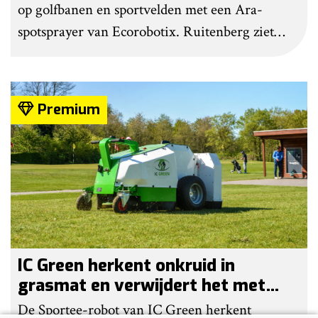
op golfbanen en sportvelden met een Ara-
spotsprayer van Ecorobotix. Ruitenberg ziet
pleksgewijze onkruidbestrijding als een opstapje
naar autonoom werkende laserrobots, waarbij
helemaal geen chemie meer wordt gebruikt.
Premium
IC Green herkent onkruid in
grasmat en verwijdert het met
egtanden
De Sportee-robot van IC Green herkent