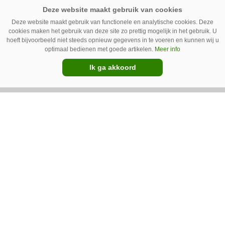
onkruid in een grasmat en verwijdert het met
Deze website maakt gebruik van functionele en analytische cookies. Deze
behulp van een roterende schijf met egtanden.
cookies maken het gebruik van deze site zo prettig mogelijk in het gebruik. U
Door deze behandeling te herhalen, raakt het
hoeft bijvoorbeeld niet steeds opnieuw gegevens in te voeren en kunnen wij u
optimaal bedienen met goede artikelen.
Meer info
onkruid uitgeput. Na wat aanpassingen kan de
Ik ga akkoord
robot ook kunstgras borstelen.
Premium
Austrup FZE 1300 wiedt de paden
Groenaannemer Drijfhout uit Sint