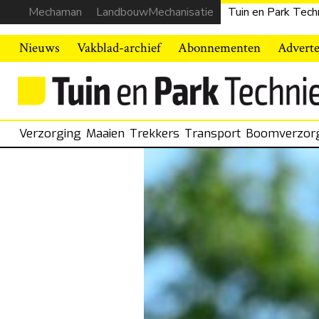
Mechaman
LandbouwMechanisatie
Tuin en Park Tech
Nieuws
Vakblad-archief
Abonnementen
Advert
Verzorging
Maaien
Trekkers
Transport
Boomverzor