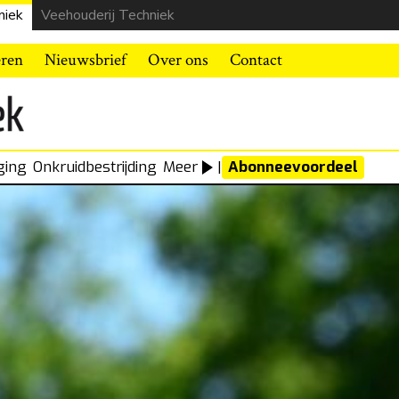
niek
Veehouderij Techniek
eren
Nieuwsbrief
Over ons
Contact
ging
Onkruidbestrijding
Meer
|
Abonneevoordeel