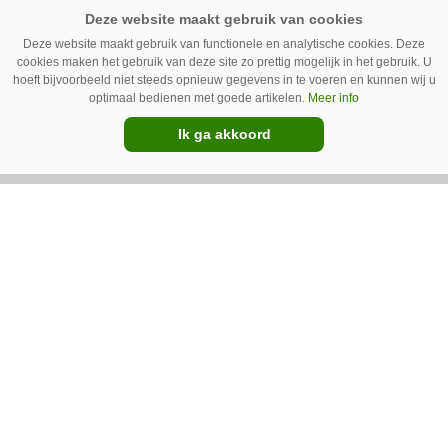
Van uien- naar sportveld – Ara
spotsprayer op de golfbaan
Deze website maakt gebruik van functionele en analytische cookies. Deze
cookies maken het gebruik van deze site zo prettig mogelijk in het gebruik. U
Geurt Ruitenberg uit Putten bestrijdt onkruid
hoeft bijvoorbeeld niet steeds opnieuw gegevens in te voeren en kunnen wij u
op golfbanen en sportvelden met een Ara-
optimaal bedienen met goede artikelen.
Meer info
spotsprayer van Ecorobotix. Ruitenberg ziet
Ik ga akkoord
pleksgewijze onkruidbestrijding als een opstapje
naar autonoom werkende laserrobots, waarbij
helemaal geen chemie meer wordt gebruikt.
Premium