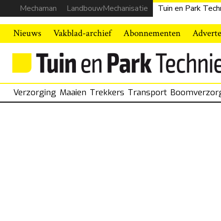
Mechaman
LandbouwMechanisatie
Tuin en Park Tech
Nieuws
Vakblad-archief
Abonnementen
Advert
Verzorging
Maaien
Trekkers
Transport
Boomverzor