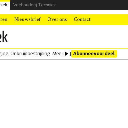
niek
Veehouderij Techniek
eren
Nieuwsbrief
Over ons
Contact
ging
Onkruidbestrijding
Meer
|
Abonneevoordeel