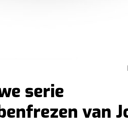
we serie
benfrezen van J