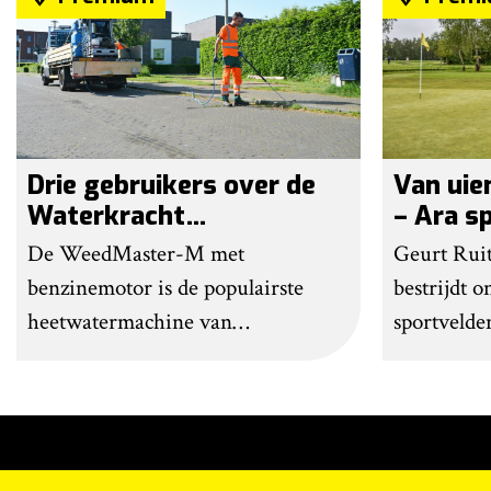
Drie gebruikers over de
Van uie
Waterkracht
– Ara s
WeedMaster-M
golfbaa
De WeedMaster-M met
Geurt Ruit
benzinemotor is de populairste
bestrijdt 
heetwatermachine van
sportvelde
Waterkracht. Gebruikers
spotspraye
waarderen vooral haar eenvoud en
Ruitenberg
gebruiksgemak. Wel geven zij aan
onkruidbes
dat enige ervaring nodig is om
naar auto