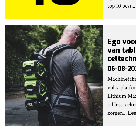
top 10 best..
Ego voo
van tabl
celtech
06-08-20
Machinefabri
volts-platfo
Lithium Max
tabless-celt
zorgen...
Lee