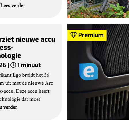
.
Lees verder
Premium
rziet nieuwe accu
ess-
nologie
26 |
1 minuut
kant Ego breidt het 56
rm uit met de nieuwe Arc
-accu. Deze accu heeft
echnologie dat moet
s verder