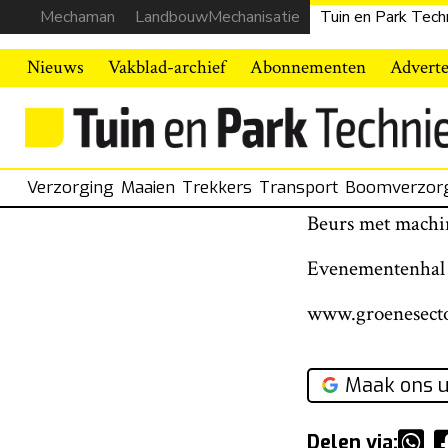
Mechaman
LandbouwMechanisatie
Tuin en Park Tech
Nieuws
Vakblad-archief
Abonnementen
Advert
Verzorging
Maaien
Trekkers
Transport
Boomverzor
Beurs met machi
Evenementenhal
www.groenesecto
Maak ons u
Delen via: