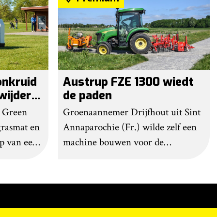
onkruid
Austrup FZE 1300 wiedt
wijdert
de paden
C Green
Groenaannemer Drijfhout uit Sint
grasmat en
Annaparochie (Fr.) wilde zelf een
lp van een
machine bouwen voor de
anden.
bestrijding van onkruid op
e herhalen,
halfverhardingen. Maar op De
ut. Na wat
Groene Sector Vakbeurs stuitte het
ot ook
bedrijf op de FZE 1300 van