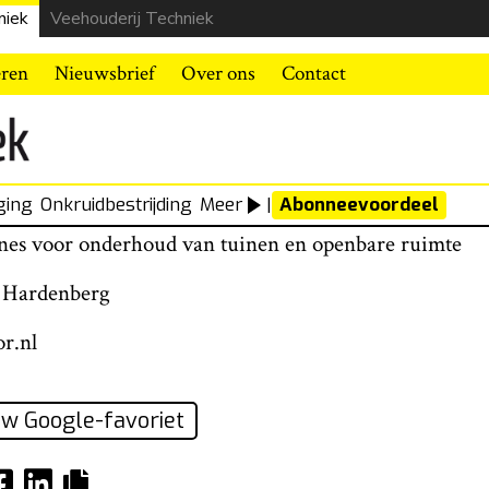
niek
Veehouderij Techniek
eren
Nieuwsbrief
Over ons
Contact
ging
Onkruidbestrijding
Meer
|
Abonneevoordeel
nes voor onderhoud van tuinen en openbare ruimte
 Hardenberg
r.nl
w Google-favoriet