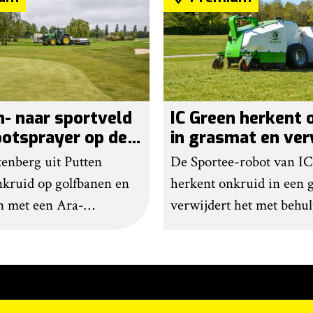
n- naar sportveld
IC Green herkent 
potsprayer op de
in grasmat en ver
n
het met egtanden
enberg uit Putten
De Sportee-robot van I
onkruid op golfbanen en
herkent onkruid in een 
n met een Ara-
verwijdert het met behu
r van Ecorobotix.
roterende schijf met egt
 ziet pleksgewijze
Door deze behandeling t
trijding als een opstapje
raakt het onkruid uitgep
noom werkende
aanpassingen kan de rob