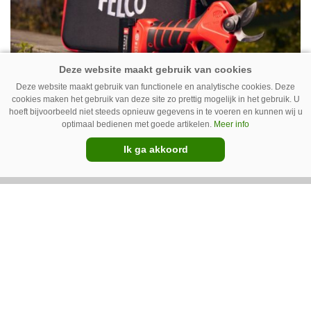
Deze website maakt gebruik van functionele en analytische cookies. Deze
Accu van nieuwe Felco-snoeischaar
cookies maken het gebruik van deze site zo prettig mogelijk in het gebruik. U
op te laden met telefoonoplader
hoeft bijvoorbeeld niet steeds opnieuw gegevens in te voeren en kunnen wij u
optimaal bedienen met goede artikelen.
Meer info
26-02-2026
1 minuut
Ik ga akkoord
Felco heeft een nieuw instapmodel
accusnoeischaar: de Felco 2e. De accu van de
snoeischaar kun je opladen via een USB-C-kabel.