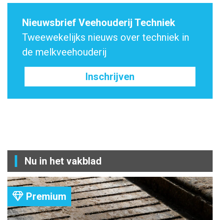
Nieuwsbrief Veehouderij Techniek
Tweewekelijks nieuws over techniek in
de melkveehouderij
Inschrijven
Nu in het vakblad
Premium