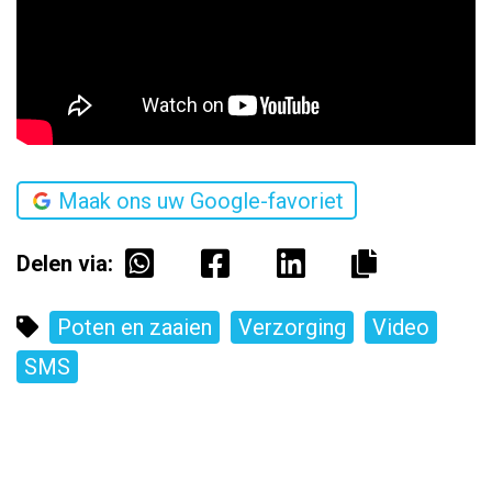
Maak ons uw Google-favoriet
Delen via:
Poten en zaaien
Verzorging
Video
SMS