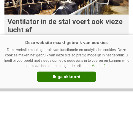
Ventilator in de stal voert ook vieze
lucht af
Ventilatoren in de stal zijn niet alleen relevant
als de mussen van het dak vallen. Bij de juiste
Deze website maakt gebruik van functionele en analytische cookies. Deze
cookies maken het gebruik van deze site zo prettig mogelijk in het gebruik. U
installatie zorgen ze er ook voor dat vieze lucht
hoeft bijvoorbeeld niet steeds opnieuw gegevens in te voeren en kunnen wij u
wordt afgevoerd. Op veel bedrijven staan ze dan
optimaal bedienen met goede artikelen.
Meer info
ook bijna altijd aan.
Ik ga akkoord
Van onze kennispartners
BouMatic