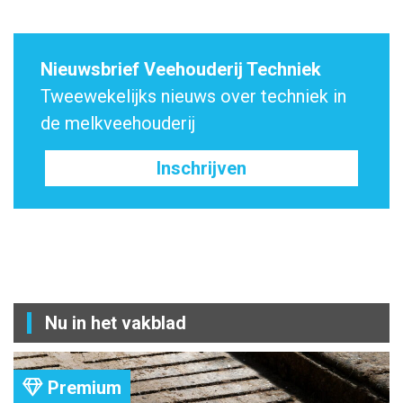
Nieuwsbrief Veehouderij Techniek
Tweewekelijks nieuws over techniek in
de melkveehouderij
Inschrijven
Nu in het vakblad
Premium