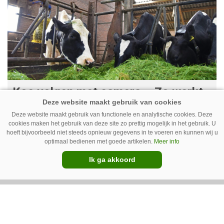
Koe volgen met camera – Zo werkt
Cowcatcher
Deze website maakt gebruik van functionele en analytische cookies. Deze
Met goedkope camera’s en gratis
cookies maken het gebruik van deze site zo prettig mogelijk in het gebruik. U
hoeft bijvoorbeeld niet steeds opnieuw gegevens in te voeren en kunnen wij u
opensourcesoftware kunnen veehouders sinds
optimaal bedienen met goede artikelen.
Meer info
kort op een laagdrempelige manier aan de slag
Ik ga akkoord
met tochtdetectie en afkalfmonitoring. Wat
komt er zoal bij kijken?
Premium