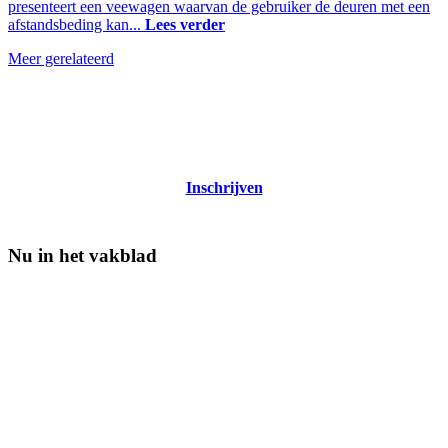
presenteert een veewagen waarvan de gebruiker de deuren met een
afstandsbeding kan...
Lees verder
Meer gerelateerd
Nieuwsbrief Veehouderij Techniek
Tweewekelijks nieuws over techniek in de melkveehouderij
Inschrijven
Nu in het vakblad