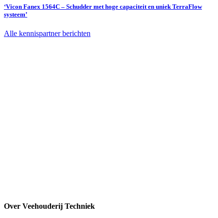
‘Vicon Fanex 1564C – Schudder met hoge capaciteit en uniek TerraFlow
systeem’
Alle kennispartner berichten
Over Veehouderij Techniek