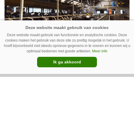
Deze website maakt gebruik van functionele en analytische cookies. Deze
Ventilator in de stal voert ook vieze
cookies maken het gebruik van deze site zo prettig mogelijk in het gebruik. U
hoeft bijvoorbeeld niet steeds opnieuw gegevens in te voeren en kunnen wij u
lucht af
optimaal bedienen met goede artikelen.
Meer info
Ventilatoren in de stal zijn niet alleen relevant
Ik ga akkoord
als de mussen van het dak vallen. Bij de juiste
installatie zorgen ze er ook voor dat vieze lucht
wordt afgevoerd. Op veel bedrijven staan ze dan
ook bijna altijd aan.
Van onze kennispartners