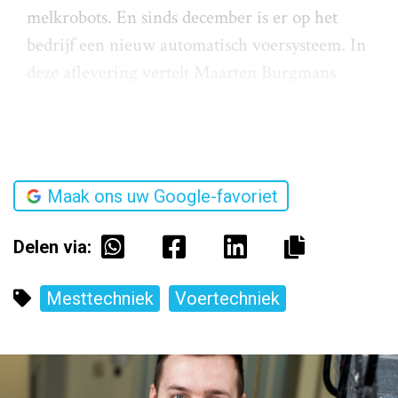
melkrobots. En sinds december is er op het
bedrijf een nieuw automatisch voersysteem. In
deze aflevering vertelt Maarten Burgmans
over
Maak ons uw Google-favoriet
Delen via:
Mesttechniek
Voertechniek