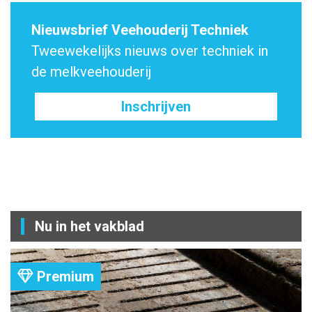
Nieuwsbrief Veehouderij Techniek
Tweewekelijks nieuws over techniek in
de melkveehouderij
Inschrijven
Nu in het vakblad
Premium