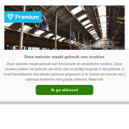
komt er zoal bij kijken?
Premium
Deze website maakt gebruik van functionele en analytische cookies. Deze
cookies maken het gebruik van deze site zo prettig mogelijk in het gebruik. U
hoeft bijvoorbeeld niet steeds opnieuw gegevens in te voeren en kunnen wij u
Ventilator in de stal voert ook vieze
optimaal bedienen met goede artikelen.
Meer info
lucht af
Ik ga akkoord
Ventilatoren in de stal zijn niet alleen relevant
als de mussen van het dak vallen. Bij de juiste
installatie zorgen ze er ook voor dat vieze lucht
wordt afgevoerd. Op veel bedrijven staan ze dan