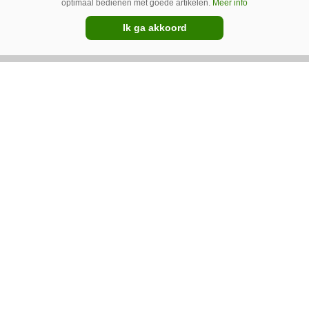
optimaal bedienen met goede artikelen.
Meer info
Ik ga akkoord
Ventilator in de stal voert ook vieze
lucht af
Ventilatoren in de stal zijn niet alleen relevant
als de mussen van het dak vallen. Bij de juiste
installatie zorgen ze er ook voor dat vieze lucht
wordt afgevoerd. Op veel bedrijven staan ze dan
ook bijna altijd aan.