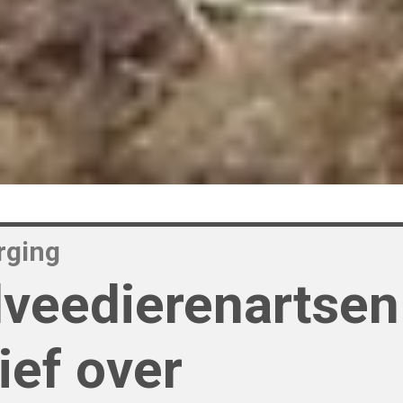
rging
veedierenartsen
ief over