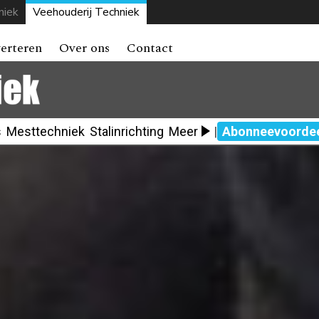
niek
Veehouderij Techniek
erteren
Over ons
Contact
s
Mesttechniek
Stalinrichting
Meer
|
Abonneevoorde