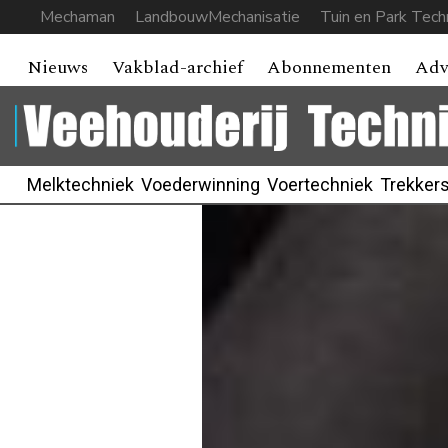
Mechaman
LandbouwMechanisatie
Tuin en Park Tech
Nieuws
Vakblad-archief
Abonnementen
Adv
Melktechniek
Voederwinning
Voertechniek
Trekker