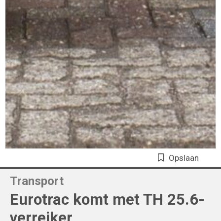
Opslaan
Transport
Eurotrac komt met TH 25.6-
verreiker