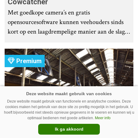
Cowcatcher
Met goedkope camera’s en gratis
opensourcesoftware kunnen veehouders sinds
kort op een laagdrempelige manier aan de slag
met tochtdetectie en afkalfmonitoring. Wat
komt er zoal bij kijken?
Premium
Deze website maakt gebruik van functionele en analytische cookies. Deze
cookies maken het gebruik van deze site zo prettig mogelijk in het gebruik. U
hoeft bijvoorbeeld niet steeds opnieuw gegevens in te voeren en kunnen wij u
optimaal bedienen met goede artikelen.
Meer info
Ventilator in de stal voert ook vieze
Ik ga akkoord
lucht af