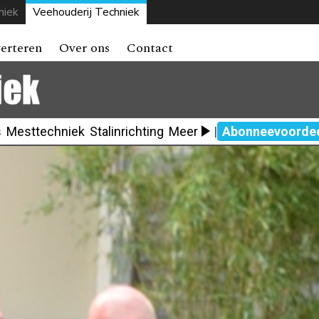
niek
Veehouderij Techniek
erteren
Over ons
Contact
s
Mesttechniek
Stalinrichting
Meer
|
Abonneevoorde