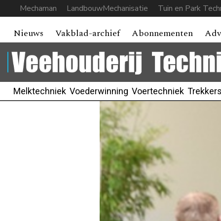
Mechaman
LandbouwMechanisatie
Tuin en Park Tech
Nieuws
Vakblad-archief
Abonnementen
Adv
Melktechniek
Voederwinning
Voertechniek
Trekker