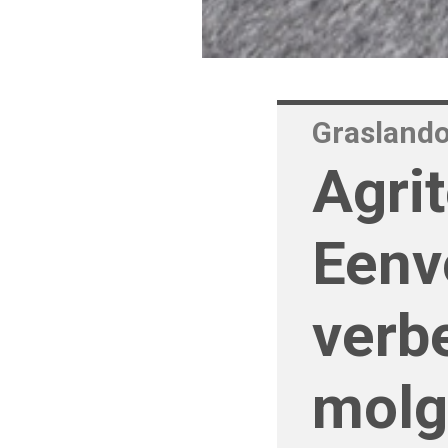
Grasland
Agri
Eenv
verb
molg