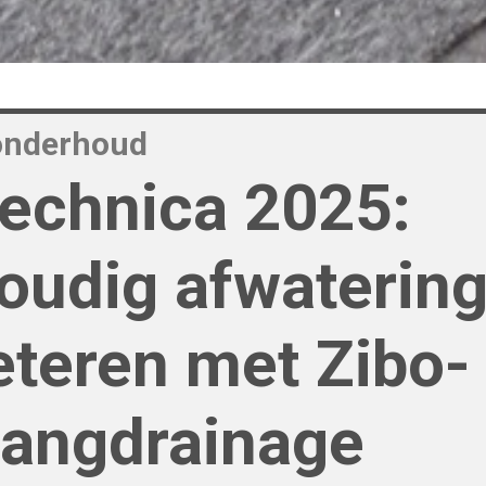
onderhoud
technica 2025:
oudig afwaterin
eteren met Zibo-
angdrainage