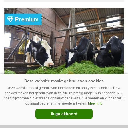
Group heeft uitgezet.
Premium
Koe volgen met camera – Zo werkt
Cowcatcher
Deze website maakt gebruik van functionele en analytische cookies. Deze
cookies maken het gebruik van deze site zo prettig mogelijk in het gebruik. U
Met goedkope camera’s en gratis
hoeft bijvoorbeeld niet steeds opnieuw gegevens in te voeren en kunnen wij u
optimaal bedienen met goede artikelen.
Meer info
opensourcesoftware kunnen veehouders sinds
Ik ga akkoord
kort op een laagdrempelige manier aan de slag
met tochtdetectie en afkalfmonitoring. Wat