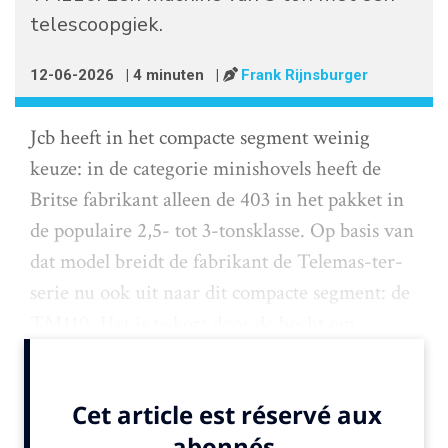
telescoopgiek.
12-06-2026
| 4 minuten
|
Frank Rijnsburger
Jcb heeft in het compacte segment weinig
keuze: in de categorie minishovels heeft de
Britse fabrikant alleen de 403 in het pakket in
de populaire 2,5- tot 3-tonsklasse. Op basis van
dat model breidt de fabrikant de Telemas-ter-
serie nu ook uit naar dit compacte segment: de
TM110. Het is te kort door de bocht om