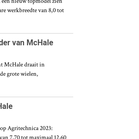
 een nieuw topmodel zien
are werkbreedte van 8,0 tot
der van McHale
nt McHale draait in
de grote wielen,
Hale
n op Agritechnica 2023:
 van 7,70 tot maximaal 12,60