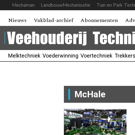
Mechaman
LandbouwMechanisatie
Tuin en Park Tech
Nieuws
Vakblad-archief
Abonnementen
Adv
Melktechniek
Voederwinning
Voertechniek
Trekker
McHale