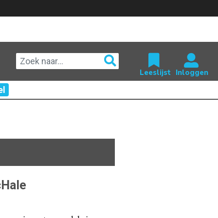
el
cHale