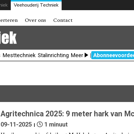
niek
Veehouderij Techniek
erteren
Over ons
Contact
s
Mesttechniek
Stalinrichting
Meer
|
Abonneevoorde
Agritechnica 2025: 9 meter hark van M
09-11-2025
1 minuut