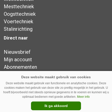
Mesttechniek
Oogsttechniek
Voertechniek
Stalinrichting
Direct naar
Nieuwsbrief
Mijn account
Abonnementen
Adverteren
Over ons
Deze website maakt gebruik van functionele en analytische cookies. Deze
cookies maken het gebruik van deze site zo prettig mogelijk in het gebruik. U
Contact
hoeft bijvoorbeeld niet steeds opnieuw gegevens in te voeren en kunnen wij u
Privacy
optimaal bedienen met goede artikelen.
Meer info
Disclaimer
Ik ga akkoord