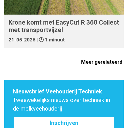
Krone komt met EasyCut R 360 Collect
met transportvijzel
21-05-2026 |
1 minuut
Meer gerelateerd
Nieuwsbrief Veehouderij Techniek
Tweewekelijks nieuws over techniek in
de melkveehouderij
Inschrijven