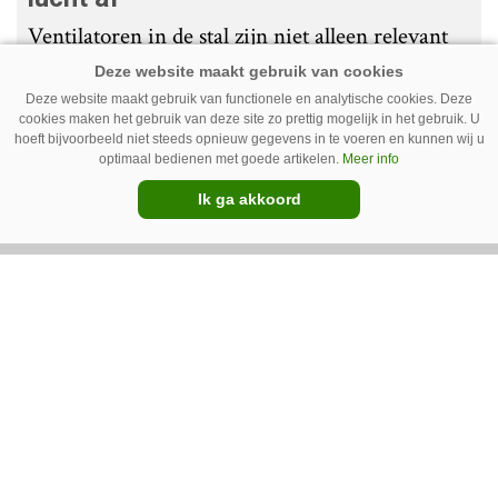
Ventilatoren in de stal zijn niet alleen relevant
als de mussen van het dak vallen. Bij de juiste
installatie zorgen ze er ook voor dat vieze lucht
Deze website maakt gebruik van functionele en analytische cookies. Deze
cookies maken het gebruik van deze site zo prettig mogelijk in het gebruik. U
wordt afgevoerd. Op veel bedrijven staan ze dan
hoeft bijvoorbeeld niet steeds opnieuw gegevens in te voeren en kunnen wij u
optimaal bedienen met goede artikelen.
Meer info
ook bijna altijd aan.
Ik ga akkoord
Van onze kennispartners
BouMatic