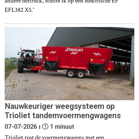
andere heftruck, stuitte ik op een elektrische EP
EFL382 X5.'
Nauwkeuriger weegsysteem op
Trioliet tandemvoermengwagens
07-07-2026
1 minuut
Trioliet rust de voermengwagens met een