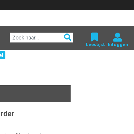
el
rder