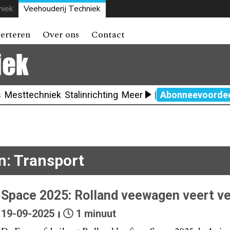
niek
Veehouderij Techniek
erteren
Over ons
Contact
s
Mesttechniek
Stalinrichting
Meer
|
Abonneevoorde
In: Transport
Space 2025: Rolland veewagen veert ve
19-09-2025
1 minuut