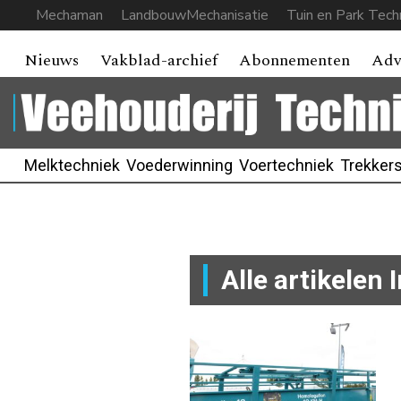
Mechaman
LandbouwMechanisatie
Tuin en Park Tech
Nieuws
Vakblad-archief
Abonnementen
Adv
Melktechniek
Voederwinning
Voertechniek
Trekker
Alle artikelen 