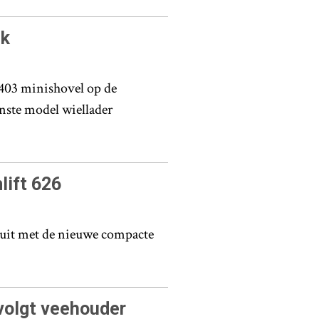
ek
 403 minishovel op de
inste model wiellader
lift 626
 uit met de nieuwe compacte
volgt veehouder