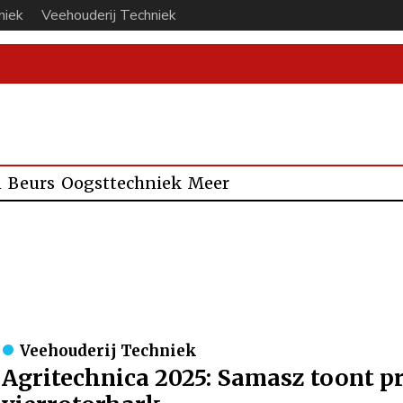
niek
Veehouderij Techniek
n
Beurs
Oogsttechniek
Meer
Veehouderij Techniek
Agritechnica 2025: Samasz toont p