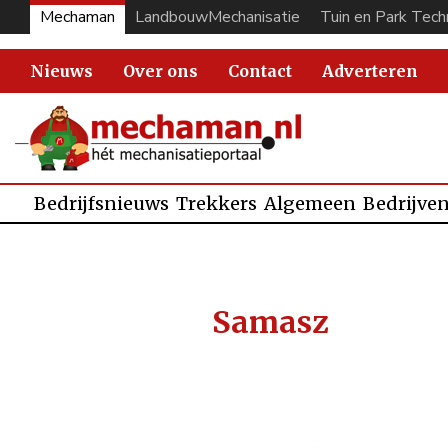
Mechaman
LandbouwMechanisatie
Tuin en Park Tech
Nieuws
Over ons
Contact
Adverteren
Bedrijfsnieuws
Trekkers
Algemeen
Bedrijve
Samasz