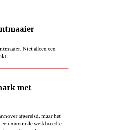
ontmaaier
tmaaier. Niet alleen een
akt.
 hark met
annover afgereisd, maar het
et een maximale werkbreedte