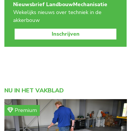
Nieuwsbrief LandbouwMechanisatie
Wekelijks nieuws over techniek in de
akkerbouw
Inschrijven
NU IN HET VAKBLAD
Premium