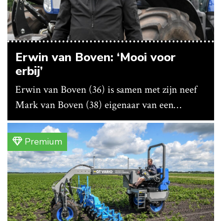
Erwin van Boven: ‘Mooi voor
erbij’
Erwin van Boven (36) is samen met zijn neef
Mark van Boven (38) eigenaar van een
gemengd bedrijf in Erica (Dr.). Achter hun
akkerbouwbedrijf liggen de stallen waar ze
Premium
vleeskippen houden. In de schuur vooraan is
het qua trekkers allemaal blauw, waaronder de
New Holland T7070 voor de trekkertrek.