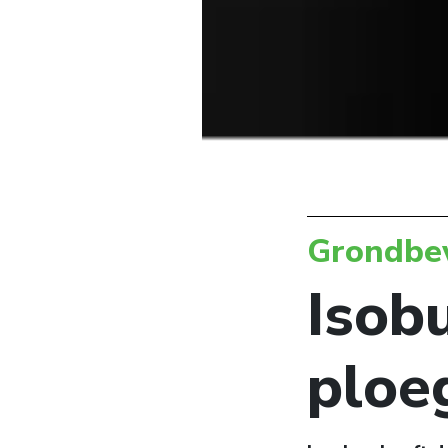
Grondbe
Isob
ploe