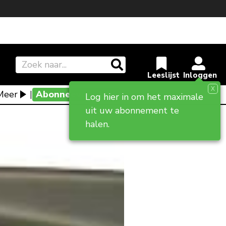
X
Meer
|
Abonneevoordeel
Log hier in om het maximale
uit uw abonnement te
halen.