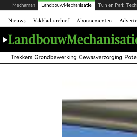
Mechaman
LandbouwMechanisatie
Tuin en Park Tech
Nieuws
Vakblad-archief
Abonnementen
Advert
Trekkers
Grondbewerking
Gewasverzorging
Pote