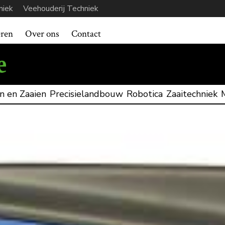
niek
Veehouderij Techniek
eren
Over ons
Contact
n en Zaaien
Precisielandbouw
Robotica
Zaaitechniek