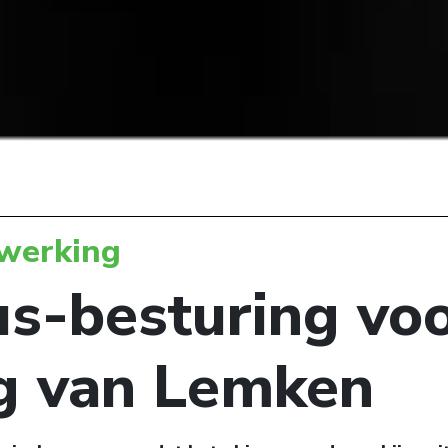
werking
us-besturing vo
g van Lemken