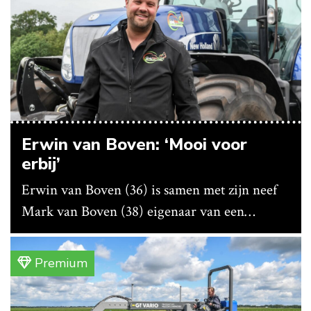
Erwin van Boven: ‘Mooi voor
erbij’
Erwin van Boven (36) is samen met zijn neef
Mark van Boven (38) eigenaar van een
gemengd bedrijf in Erica (Dr.). Achter hun
akkerbouwbedrijf liggen de stallen waar ze
Premium
vleeskippen houden. In de schuur vooraan is
het qua trekkers allemaal blauw, waaronder de