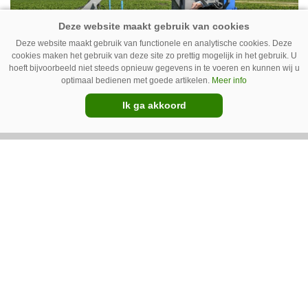
New Holland T7070 voor de trekkertrek.
Deze website maakt gebruik van functionele en analytische cookies. Deze
cookies maken het gebruik van deze site zo prettig mogelijk in het gebruik. U
hoeft bijvoorbeeld niet steeds opnieuw gegevens in te voeren en kunnen wij u
optimaal bedienen met goede artikelen.
Meer info
Ik ga akkoord
GT Vario schoffeltrekker is een
Drentse doener
Schoffelspecialist Hengers uit Coevorden (Dr.)
heeft in samenwerking met machinebouwer
Macon in Kraggenburg (Fl.) een
schoffeltrekker gebouwd. Eenvoudig en licht,
Premium
dat waren de vereisten. En dat is met de GT
Vario aardig gelukt.