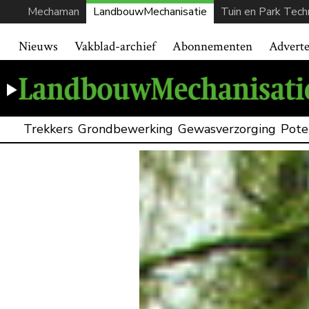
Mechaman
LandbouwMechanisatie
Tuin en Park Tech
Nieuws
Vakblad-archief
Abonnementen
Advert
Trekkers
Grondbewerking
Gewasverzorging
Pote