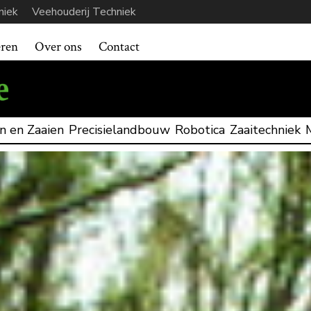
niek
Veehouderij Techniek
eren
Over ons
Contact
n en Zaaien
Precisielandbouw
Robotica
Zaaitechniek