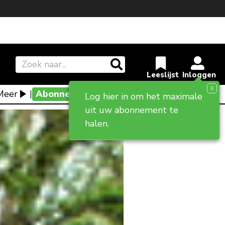
X
Meer
|
Abonneevoordeel
Log hier in om het maximale
uit uw abonnement te
halen.