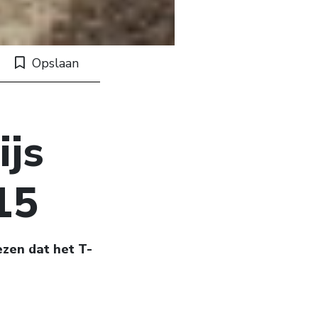
Opslaan
ijs
15
zen dat het T-