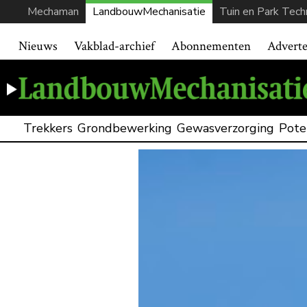
Mechaman
LandbouwMechanisatie
Tuin en Park Tech
Nieuws
Vakblad-archief
Abonnementen
Advert
Trekkers
Grondbewerking
Gewasverzorging
Pote