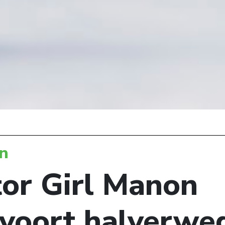
n
tor Girl Manon
voort halverwe