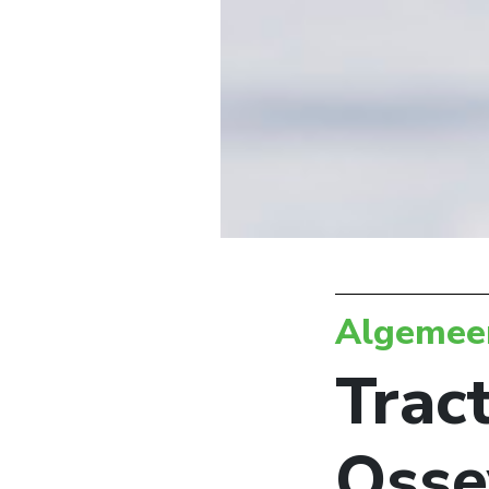
Algemee
Trac
Osse