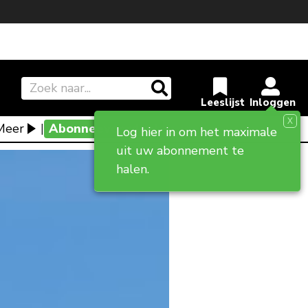
X
Meer
|
Abonneevoordeel
Log hier in om het maximale
uit uw abonnement te
halen.