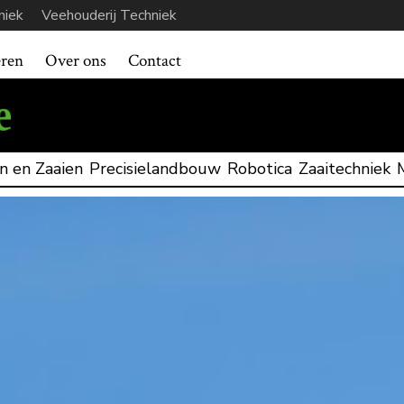
niek
Veehouderij Techniek
eren
Over ons
Contact
n en Zaaien
Precisielandbouw
Robotica
Zaaitechniek